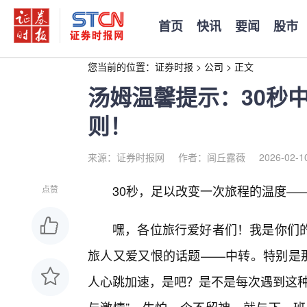
首页
快讯
要闻
股市
您当前的位置：
证券时报
>
公司
>
正文
汤姆温馨提示：30秒
则！
来源：证券时报网
作者：闾丘露薇
2026-02-1
30秒，足以改变一次旅程的温度—
点赞
嘿，各位旅行爱好者们！我是你们
旅人又爱又恨的话题——中转。特别是那
人心跳加速，是吧？是不是每次遇到这种