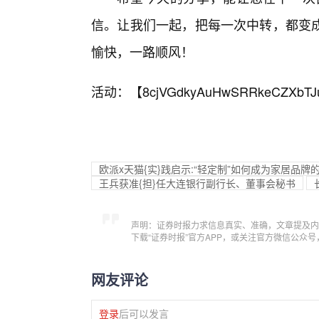
信。让我们一起，把每一次中转，都变
愉快，一路顺风！
活动：【
8cjVGdkyAuHwSRRkeCZXbTJ
欧派x天猫{实}践启示:“轻定制”如何成为家居品牌
王兵获准{担}任大连银行副行长、董事会秘书
声明：证券时报力求信息真实、准确，文章提及内
下载“证券时报”官方APP，或关注官方微信公众
网友评论
登录
后可以发言