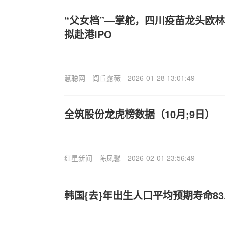
“父女档”—掌舵，四川疫苗龙头欧
拟赴港IPO
慧聪网
闾丘露薇
2026-01-28 13:01:49
全筑股份龙虎榜数据（10月;9日）
红星新闻
陈凤馨
2026-02-01 23:56:49
韩国{去}年出生人口平均预期寿命83