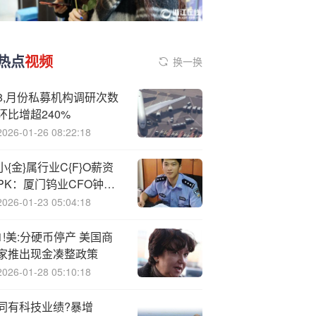
热点
视频
换一换
8,月份私募机构调研次数
环比增超240%
2026-01-26 08:22:18
小{金}属行业C{F}O薪资
PK：厦门钨业CFO钟炳
贤年薪258万居首 公司存
2026-01-23 05:04:18
货/总资产周转率持续下降
1!美:分硬币停产 美国商
家推出现金凑整政策
2026-01-28 05:10:18
同有科技业绩?暴增