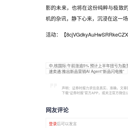
影的未来，也将在这份纯粹与极致
机的杂讯，静下心来，沉浸在这一场
活动：【
8cjVGdkyAuHwSRRkeCZX
中,核国际:午前涨逾5% 预计上半年扭亏为盈
速卖通:推出新品营销AI Agent“新品闪电推”
声明：证券时报力求信息真实、准确，文章
下载“证券时报”官方APP，或关注官方微
网友评论
登录
后可以发言